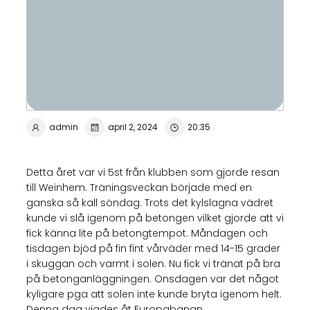
admin
april 2, 2024
20:35
Detta året var vi 5st från klubben som gjorde resan
till Weinhem. Träningsveckan började med en
ganska så kall söndag. Trots det kylslagna vädret
kunde vi slå igenom på betongen vilket gjorde att vi
fick känna lite på betongtempot. Måndagen och
tisdagen bjöd på fin fint vårväder med 14-15 grader
i skuggan och varmt i solen. Nu fick vi tränat på bra
på betonganläggningen. Onsdagen var det något
kyligare pga att solen inte kunde bryta igenom helt.
Denna dag vigdes åt Europabanan.