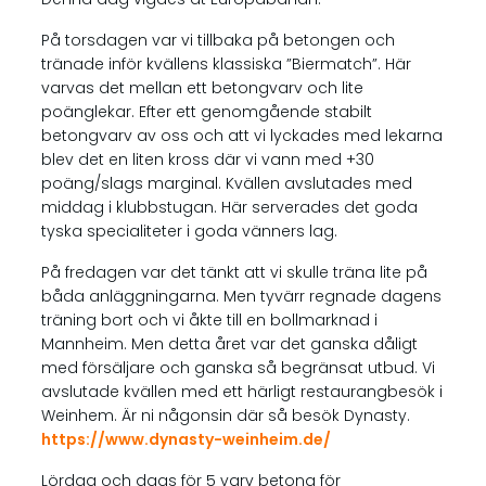
På torsdagen var vi tillbaka på betongen och
tränade inför kvällens klassiska ”Biermatch”. Här
varvas det mellan ett betongvarv och lite
poänglekar. Efter ett genomgående stabilt
betongvarv av oss och att vi lyckades med lekarna
blev det en liten kross där vi vann med +30
poäng/slags marginal. Kvällen avslutades med
middag i klubbstugan. Här serverades det goda
tyska specialiteter i goda vänners lag.
På fredagen var det tänkt att vi skulle träna lite på
båda anläggningarna. Men tyvärr regnade dagens
träning bort och vi åkte till en bollmarknad i
Mannheim. Men detta året var det ganska dåligt
med försäljare och ganska så begränsat utbud. Vi
avslutade kvällen med ett härligt restaurangbesök i
Weinhem. Är ni någonsin där så besök Dynasty.
https://www.dynasty-weinheim.de/
Lördag och dags för 5 varv betong för