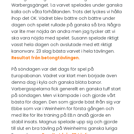
Warbergsgänget. 1.a varvet spelades under ganska
kalla och våta förhållanden. Trots det lyckes vi hålla
ihop det OK. Vädret blev bättre och bättre under
dagen och spelet rullade på ganska så bra. Några
var lite mer nöjda än andra men jag tycker att vi
ska vara nöjda med spelet. Susann spelade riktigt
vasst hela dagen och avslutade med ett riktigt
kanonvarv. 23 slag bästa varvet i hela tävlingen.
Resultat från betongtävlingen.
På söndagen var det dags för spel på
Europabanan. Vädret var klart men började även
denna dag i kyla och ganska blöta banor.
Varbergsspelarna fick generellt en ganska tuff start
på söndagen. Men vi kämpade i och gjorde vårt
bästa för dagen. Den som gjorde bäst ifrån sig var
Ebbe som var i Weinheim för första gången och
med lite för lite träning på EB:n ändå gjorde en
stabil insats. Magnus spelade upp sig och gjorde
till slut en bra tävling på Weinheims ganska luriga